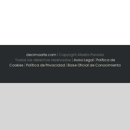
decimoarte.com
| Copyright Alberto Parada
Todos los derechos reservados |
Aviso Legal
|
Política de
Cookies
|
Política de Privacidad
|
Base Oficial de Conocimiento