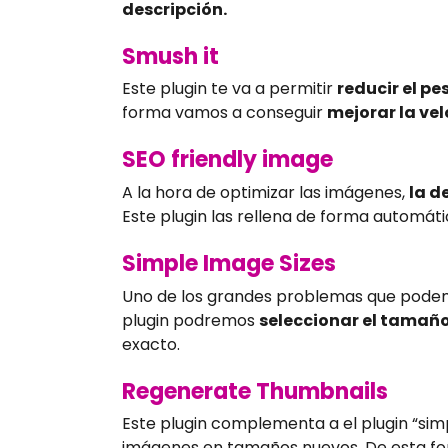
descripción.
Smush it
Este plugin te va a permitir
reducir el p
forma vamos a conseguir
mejorar la ve
SEO friendly image
A la hora de optimizar las imágenes,
la d
Este plugin las rellena de forma automátic
Simple Image Sizes
Uno de los grandes problemas que podem
plugin podremos
seleccionar el tamaño
exacto.
Regenerate Thumbnails
Este plugin complementa a el plugin “sim
imágenes en tamaños nuevos. De esta for