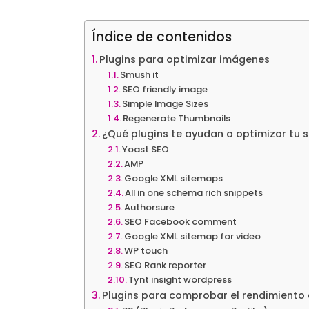
Índice de contenidos
Plugins para optimizar imágenes
Smush it
SEO friendly image
Simple Image Sizes
Regenerate Thumbnails
¿Qué plugins te ayudan a optimizar tu s
Yoast SEO
AMP
Google XML sitemaps
All in one schema rich snippets
Authorsure
SEO Facebook comment
Google XML sitemap for video
WP touch
SEO Rank reporter
Tynt insight wordpress
Plugins para comprobar el rendimiento 