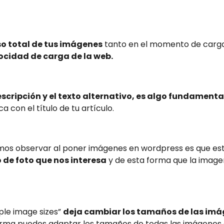
eso total de tus imágenes
tanto en el momento de carga 
locidad de carga de la web.
escripción y el texto alternativo, es algo fundamenta
a con el título de tu artículo.
os observar al poner imágenes en wordpress es que esta
 de foto que nos interesa
y de esta forma que la imag
ple image sizes”
deja cambiar los tamaños de las imá
ma puedes adaptar los tamaños de todas las imágenes d