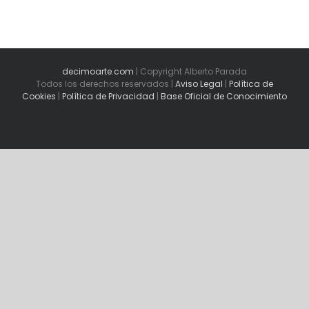
decimoarte.com
| Copyright Alberto Parada
Todos los derechos reservados |
Aviso Legal
|
Política de
Cookies
|
Política de Privacidad
|
Base Oficial de Conocimiento